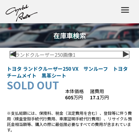
在庫車検索
トヨタ ランドクルーザー250 VX サンルーフ トヨタ
チームメイト 黒革シート
SOLD OUT
本体価格
諸費用
605
万円
17.1
万円
※支払総額には、保険料、税金（法定費用を含む）、登録等に伴う費
用（検査登録手続代行費用、車庫証明手続代行費用）、リサイクル預
託金相当額等、購入の際に最低限必要なすべての費用が含まれていま
す。