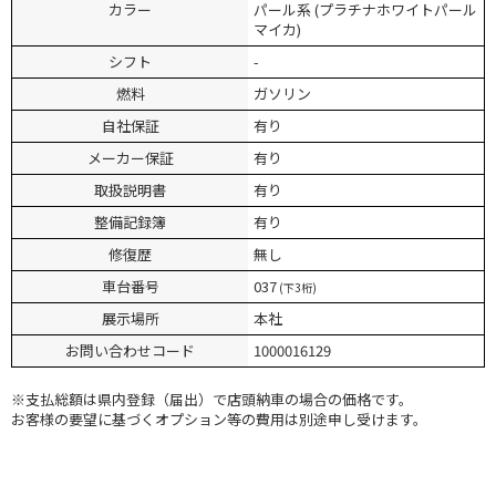
カラー
パール系 (プラチナホワイトパール
マイカ)
シフト
-
燃料
ガソリン
自社保証
有り
メーカー保証
有り
取扱説明書
有り
整備記録簿
有り
修復歴
無し
車台番号
037
(下3桁)
展示場所
本社
お問い合わせコード
1000016129
※⽀払総額は県内登録（届出）で店頭納⾞の場合の価格です。
お客様の要望に基づくオプション等の費⽤は別途申し受けます。